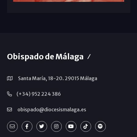
Obispado de Málaga
Santa María, 18-20. 29015 Málaga
(+34) 952 224 386
obispado@diocesismalaga.es