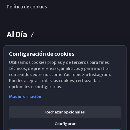
Política de cookies
Al Día
Configuración de cookies
Horarios de Misa
Utilizamos cookies propias y de terceros para fines
Hemeroteca
técnicos, de preferencias, analíticos y para mostrar
contenidos externos como YouTube, X o Instagram.
WhatsApp
Puedes aceptar todas las cookies, rechazar las
opcionales o configurarlas.
Más información
Rechazar opcionales
Configurar