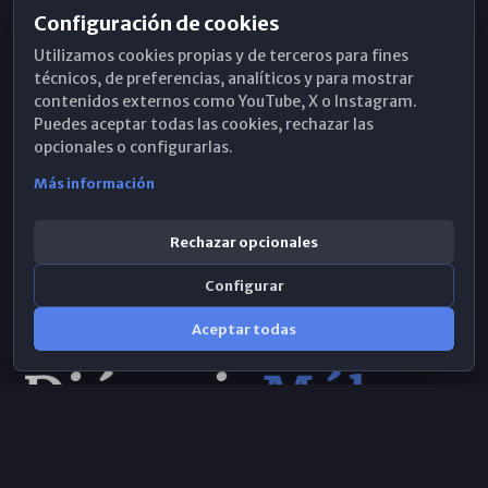
Configuración de cookies
Horarios de Misa
Utilizamos cookies propias y de terceros para fines
Hemeroteca
técnicos, de preferencias, analíticos y para mostrar
contenidos externos como YouTube, X o Instagram.
WhatsApp
Puedes aceptar todas las cookies, rechazar las
opcionales o configurarlas.
Más información
Rechazar opcionales
Configurar
Aceptar todas
Consulta IA
×
© 2026 Obispado de Málaga
Selecciona el área y realiza tu consulta