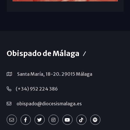
Obispado de Málaga
Santa María, 18-20. 29015 Málaga
(+34) 952 224 386
obispado@diocesismalaga.es