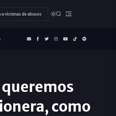
 a víctimas de abusos
a
n queremos
sionera, como