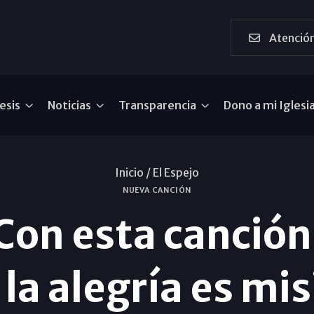
Atención
esis
Noticias
Transparencia
Dono a mi Iglesi
Inicio /
El Espejo
NUEVA CANCIÓN
on esta canció
 la alegría es mi