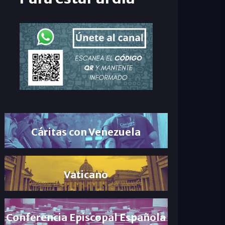
Cáritas con Venezuela
Vaticano
Conferencia Episcopal Española