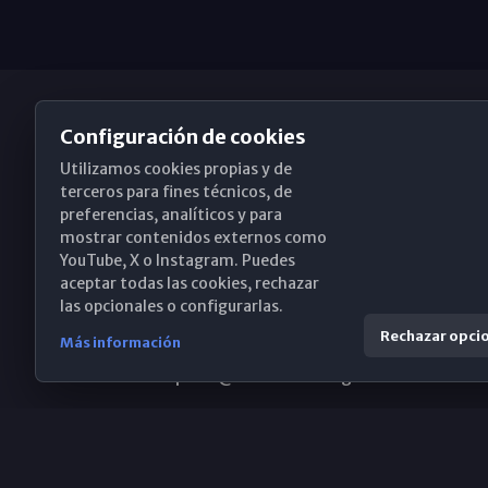
Configuración de cookies
Utilizamos cookies propias y de
Obispado de Málaga
terceros para fines técnicos, de
preferencias, analíticos y para
mostrar contenidos externos como
YouTube, X o Instagram. Puedes
Santa María, 18-20. 29015 Málaga
aceptar todas las cookies, rechazar
las opcionales o configurarlas.
(+34) 952 224 386
Rechazar opci
Más información
obispado@diocesismalaga.es