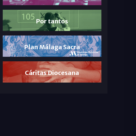
Por tantos
Plan Málaga Sacra
Cáritas Diocesana