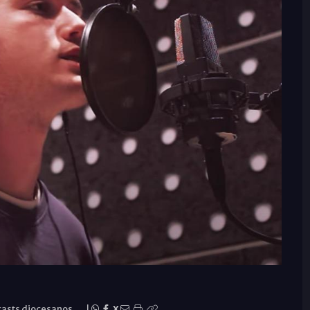
asts diocesanos
|
X