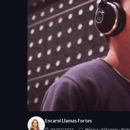
Encarni Llamas Fortes
06/02/2024
Música
-
El Espejo
-
Podc