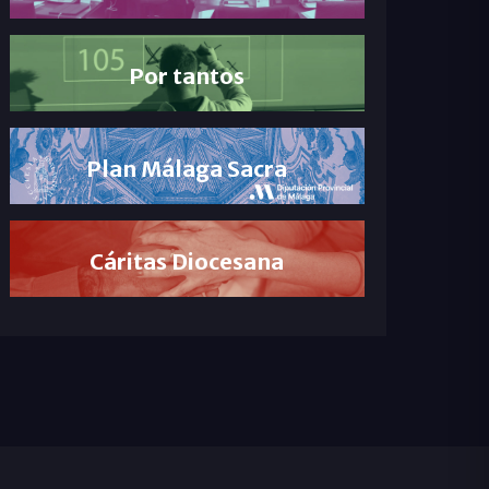
Por tantos
Plan Málaga Sacra
Cáritas Diocesana