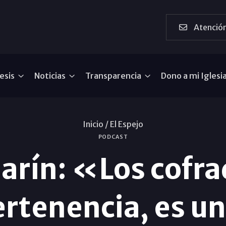
Atención
esis
Noticias
Transparencia
Dono a mi Iglesi
Inicio /
El Espejo
PODCAST
Garín: «Los cof
ertenencia, es 