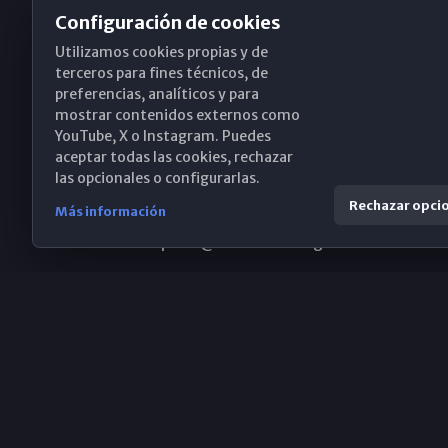
Configuración de cookies
Utilizamos cookies propias y de
Obispado de Málaga
terceros para fines técnicos, de
preferencias, analíticos y para
mostrar contenidos externos como
YouTube, X o Instagram. Puedes
Santa María, 18-20. 29015 Málaga
aceptar todas las cookies, rechazar
las opcionales o configurarlas.
(+34) 952 224 386
Rechazar opci
Más información
obispado@diocesismalaga.es