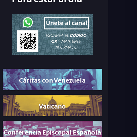
Cáritas con Venezuela
Vaticano
Conferencia Episcopal Española