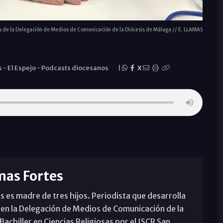
os de la Delegación de Medios de Comunicación de la Diócesis de Málaga // E. LLAMAS
s
-
El Espejo
-
Podcasts diocesanos
|
X
mas Fortes
s es madre de tres hijos. Periodista que desarrolla
 en la Delegación de Medios de Comunicación de la
achiller en Ciencias Religiosas por el ISCR San