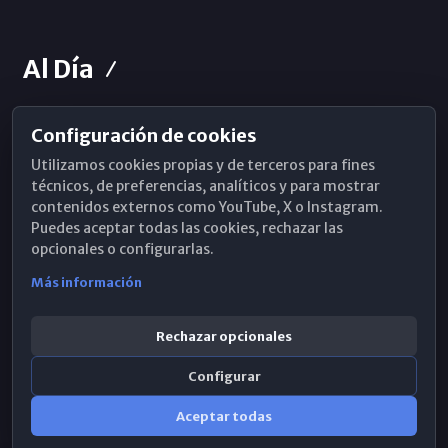
Al Día
Configuración de cookies
Horarios de Misa
Utilizamos cookies propias y de terceros para fines
Hemeroteca
técnicos, de preferencias, analíticos y para mostrar
contenidos externos como YouTube, X o Instagram.
WhatsApp
Puedes aceptar todas las cookies, rechazar las
opcionales o configurarlas.
Más información
Rechazar opcionales
Configurar
Aceptar todas