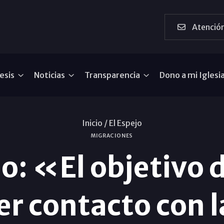
Atención
esis
Noticias
Transparencia
Dono a mi Iglesi
Inicio /
El Espejo
MIGRACIONES
do: «El objetivo d
r contacto con l