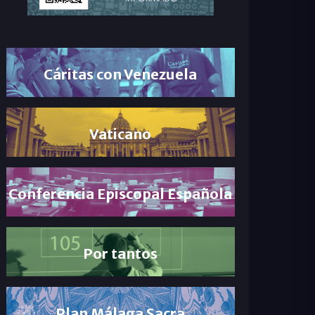
Cáritas con Venezuela
Vaticano
Conferencia Episcopal Española
Por tantos
Plan Málaga Sacra