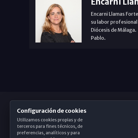
Encarni Lla
Encarni Llamas Forte
su labor profesional
Diócesis de Málaga. B
Pablo.
Configuración de cookies
Utilizamos cookies propias y de
Obispado de Málaga
terceros para fines técnicos, de
preferencias, analíticos y para