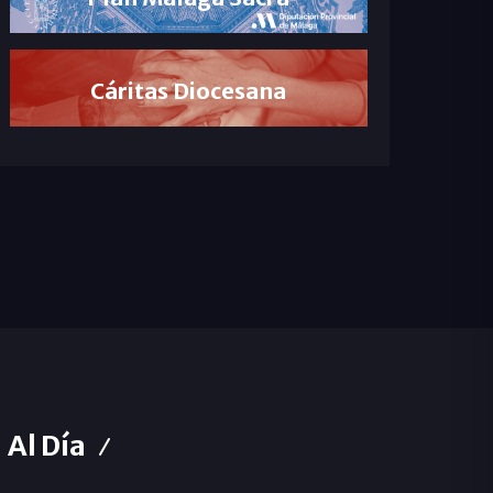
Cáritas Diocesana
Al Día