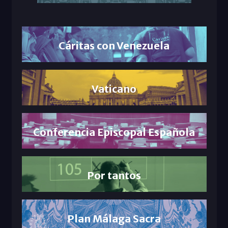
Cáritas con Venezuela
Vaticano
Conferencia Episcopal Española
Por tantos
Plan Málaga Sacra