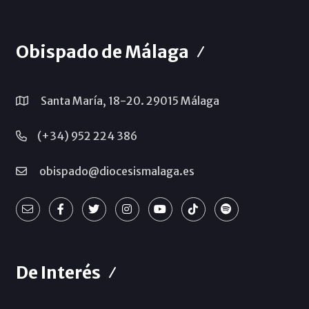
Obispado de Málaga
Santa María, 18-20. 29015 Málaga
(+34) 952 224 386
obispado@diocesismalaga.es
De Interés