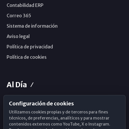
Contabilidad ERP
Correo 365
Sistema de información
Aviso legal
Política de privacidad
Política de cookies
Al Día
Configuración de cookies
Horarios de Misa
Utilizamos cookies propias y de terceros para fines
Hemeroteca
técnicos, de preferencias, analíticos y para mostrar
contenidos externos como YouTube, X o Instagram.
WhatsApp