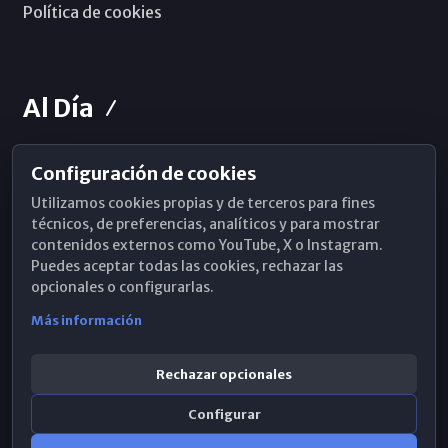
Política de cookies
Al Día
Configuración de cookies
Horarios de Misa
Utilizamos cookies propias y de terceros para fines
Hemeroteca
técnicos, de preferencias, analíticos y para mostrar
contenidos externos como YouTube, X o Instagram.
WhatsApp
Puedes aceptar todas las cookies, rechazar las
opcionales o configurarlas.
Más información
Rechazar opcionales
Configurar