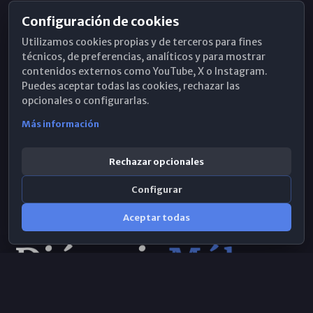
Configuración de cookies
Horarios de Misa
Utilizamos cookies propias y de terceros para fines
Hemeroteca
técnicos, de preferencias, analíticos y para mostrar
contenidos externos como YouTube, X o Instagram.
WhatsApp
Puedes aceptar todas las cookies, rechazar las
opcionales o configurarlas.
Más información
Rechazar opcionales
Configurar
Aceptar todas
Consulta IA
×
Selecciona el área y realiza tu consulta
© 2026 Obispado de Málaga