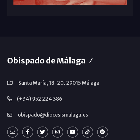
Obispado de Málaga
Santa María, 18-20. 29015 Málaga
(+34) 952 224 386
obispado@diocesismalaga.es