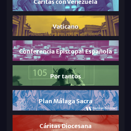
Cáritas con Venezuela
Vaticano
Conferencia Episcopal Española
Por tantos
Plan Málaga Sacra
Cáritas Diocesana