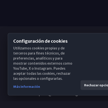
Configuración de cookies
Utilizamos cookies propias y de
Obispado de Málaga
terceros para fines técnicos, de
preferencias, analíticos y para
mostrar contenidos externos como
YouTube, X o Instagram. Puedes
Santa María, 18-20. 29015 Málaga
aceptar todas las cookies, rechazar
las opcionales o configurarlas.
(+34) 952 224 386
Rechazar opci
Más información
obispado@diocesismalaga.es