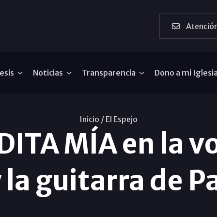
Atención
esis
Noticias
Transparencia
Dono a mi Iglesi
Inicio /
El Espejo
DITA MÍA en la v
 la guitarra de P