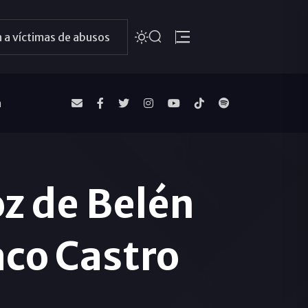
 a víctimas de abusos
a
oz de Belén
aco Castro