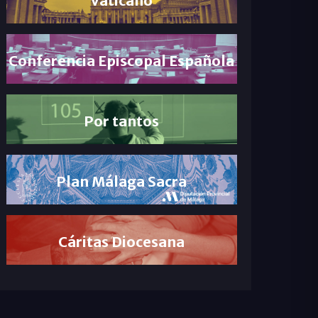
Conferencia Episcopal Española
Por tantos
Plan Málaga Sacra
Cáritas Diocesana