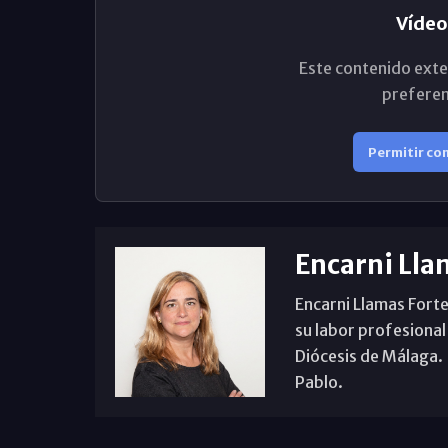
Vídeo
Este contenido exte
preferen
Permitir co
Encarni Lla
Encarni Llamas Forte
su labor profesional
Diócesis de Málaga. B
Pablo.