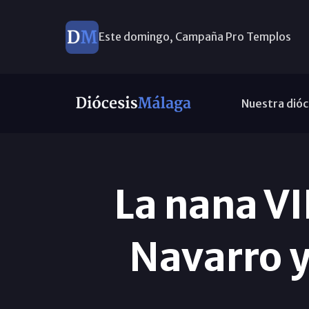
Este domingo, Campaña Pro Templos
Nuestra dióc
La nana VI
Navarro y