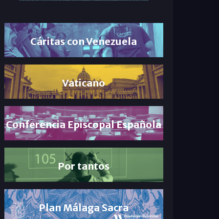
Cáritas con Venezuela
Vaticano
Conferencia Episcopal Española
Por tantos
Plan Málaga Sacra