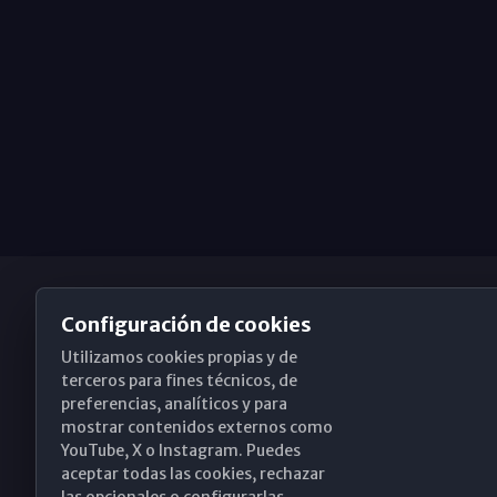
Configuración de cookies
Utilizamos cookies propias y de
Obispado de Málaga
terceros para fines técnicos, de
preferencias, analíticos y para
mostrar contenidos externos como
YouTube, X o Instagram. Puedes
Santa María, 18-20. 29015 Málaga
aceptar todas las cookies, rechazar