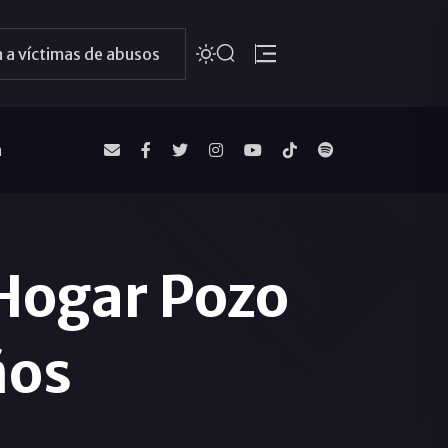
 a víctimas de abusos
a
Hogar Pozo
ños