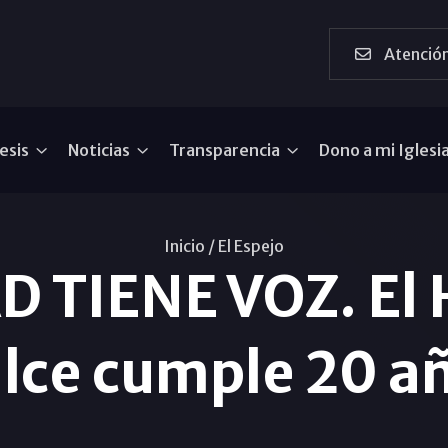
Atención
esis
Noticias
Transparencia
Dono a mi Iglesi
Inicio /
El Espejo
D TIENE VOZ. El 
lce cumple 20 a