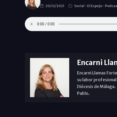
20/12/2021
Social
-
El Espejo
-
Podcas
Encarni Lla
Encarni Llamas Forte
su labor profesional
Diócesis de Málaga. B
Pablo.