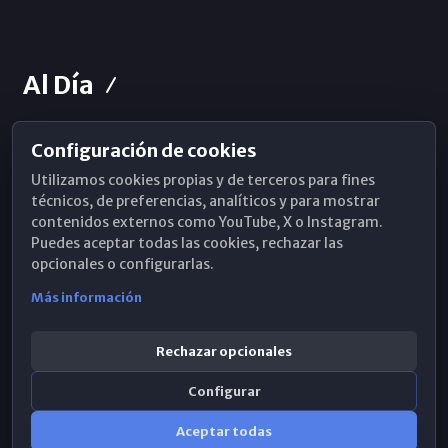
Al Día
Configuración de cookies
Horarios de Misa
Utilizamos cookies propias y de terceros para fines
Hemeroteca
técnicos, de preferencias, analíticos y para mostrar
contenidos externos como YouTube, X o Instagram.
WhatsApp
Puedes aceptar todas las cookies, rechazar las
opcionales o configurarlas.
Más información
Rechazar opcionales
Configurar
Aceptar todas