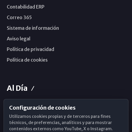
Contabilidad ERP
Correo 365
Sistema de información
Aviso legal
Política de privacidad
Política de cookies
Al Día
Configuración de cookies
Horarios de Misa
Utilizamos cookies propias y de terceros para fines
Hemeroteca
técnicos, de preferencias, analíticos y para mostrar
contenidos externos como YouTube, X o Instagram.
WhatsApp