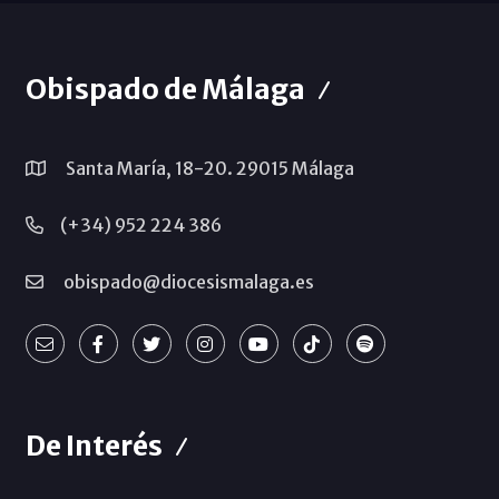
Obispado de Málaga
Santa María, 18-20. 29015 Málaga
(+34) 952 224 386
obispado@diocesismalaga.es
De Interés