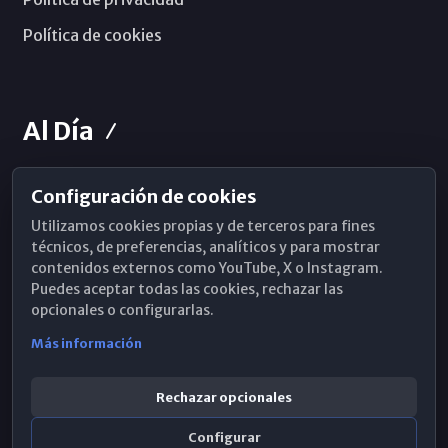
Política de cookies
Al Día
Configuración de cookies
Horarios de Misa
Utilizamos cookies propias y de terceros para fines
Hemeroteca
técnicos, de preferencias, analíticos y para mostrar
contenidos externos como YouTube, X o Instagram.
WhatsApp
Puedes aceptar todas las cookies, rechazar las
opcionales o configurarlas.
Más información
Rechazar opcionales
Configurar