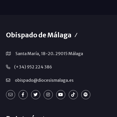
Obispado de Málaga
Santa María, 18-20. 29015 Málaga
(+34) 952 224 386
obispado@diocesismalaga.es