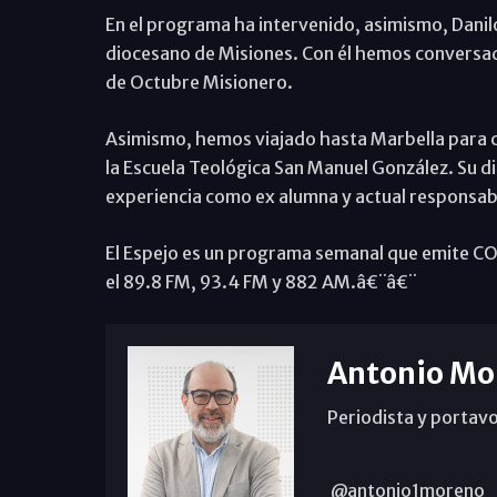
En el programa ha intervenido, asimismo, Danilo
diocesano de Misiones. Con él hemos conversado
de Octubre Misionero.
Asimismo, hemos viajado hasta Marbella para con
la Escuela Teológica San Manuel González. Su d
experiencia como ex alumna y actual responsab
El Espejo es un programa semanal que emite COPE
el 89.8 FM, 93.4 FM y 882 AM.â€¨â€¨
Antonio Mo
Periodista y portavo
@antonio1moreno