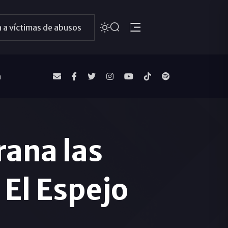
 a víctimas de abusos
a
ana las
 El Espejo