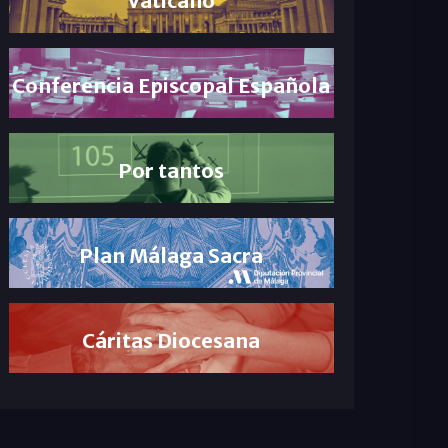
Conferencia Episcopal Española
Por tantos
Plan Málaga Sacra
Cáritas Diocesana