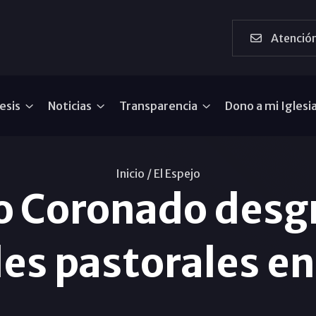
Atención
esis
Noticias
Transparencia
Dono a mi Iglesi
Inicio /
El Espejo
o Coronado desgr
es pastorales en