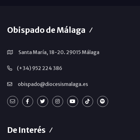
Obispado de Málaga
Santa María, 18-20. 29015 Málaga
(+34) 952 224 386
obispado@diocesismalaga.es
De Interés