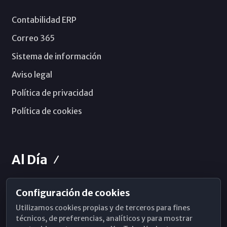
Contabilidad ERP
Correo 365
Sistema de información
Aviso legal
Política de privacidad
Política de cookies
Al Día
Configuración de cookies
Horarios de Misa
Utilizamos cookies propias y de terceros para fines
Hemeroteca
técnicos, de preferencias, analíticos y para mostrar