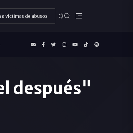
 a víctimas de abusos
a
"el después"