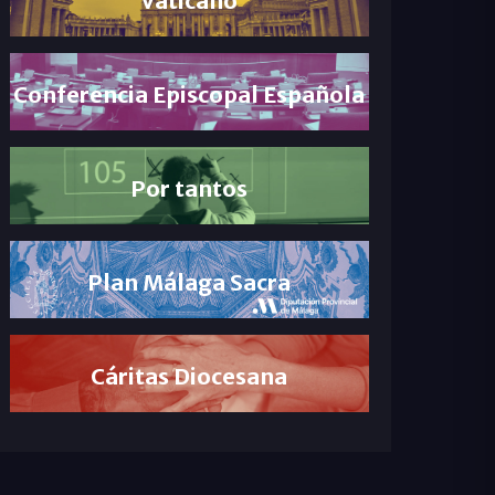
Conferencia Episcopal Española
Por tantos
Plan Málaga Sacra
Cáritas Diocesana