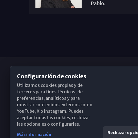
Pablo.
Configuración de cookies
Utilizamos cookies propias y de
Obispado de Málaga
terceros para fines técnicos, de
preferencias, analíticos y para
mostrar contenidos externos como
YouTube, X o Instagram. Puedes
Santa María, 18-20. 29015 Málaga
aceptar todas las cookies, rechazar
las opcionales o configurarlas.
(+34) 952 224 386
Rechazar opci
Más información