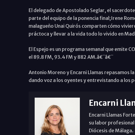
El delegado de Apostolado Seglar, el sacerdote
parte del equipo de la ponencia final;Irene Ro
malagueño Unai Quirós comparten cómo vivieron
práctoca y llevar a la vida todo lo vivido en Mad
El Espejo es un programa semanal que emite COPE
el 89.8 FM, 93.4 FM y 882 AM.â€¨â€¨
Antonio Moreno y Encarni Llamas repasamos la a
dando voz a los oyentes y entrevistando a los p
Encarni Lla
Encarni Llamas Forte
su labor profesional
Diócesis de Málaga. B