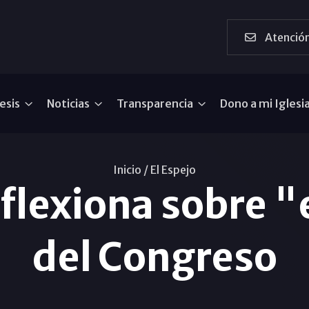
Atención
esis
Noticias
Transparencia
Dono a mi Iglesi
Inicio /
El Espejo
eflexiona sobre 
del Congreso