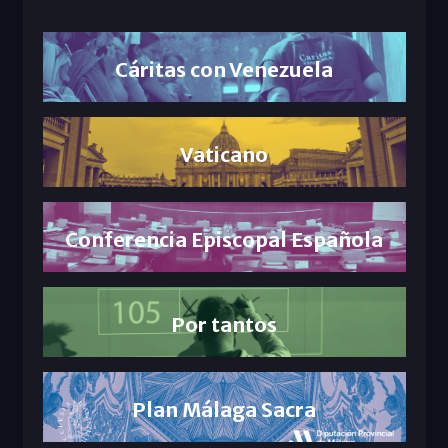
Cáritas con Venezuela
Vaticano
Conferencia Episcopal Española
Por tantos
Plan Málaga Sacra