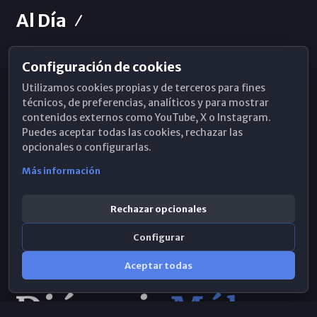
Al Día
Configuración de cookies
Horarios de Misa
Utilizamos cookies propias y de terceros para fines
Hemeroteca
técnicos, de preferencias, analíticos y para mostrar
contenidos externos como YouTube, X o Instagram.
WhatsApp
Puedes aceptar todas las cookies, rechazar las
opcionales o configurarlas.
Más información
Rechazar opcionales
Configurar
Aceptar todas