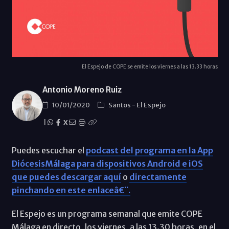
El Espejo de COPE se emite los viernes a las 13.33 horas
Antonio Moreno Ruiz
10/01/2020
Santos
-
El Espejo
|
X
Puedes escuchar el
podcast del programa en la App
DiócesisMálaga para dispositivos Android e iOS
que puedes descargar aquí
o
directamente
pinchando en este enlaceâ€¨.
El Espejo es un programa semanal que emite COPE
Málaga en directo, los viernes, a las 13.30 horas, en el