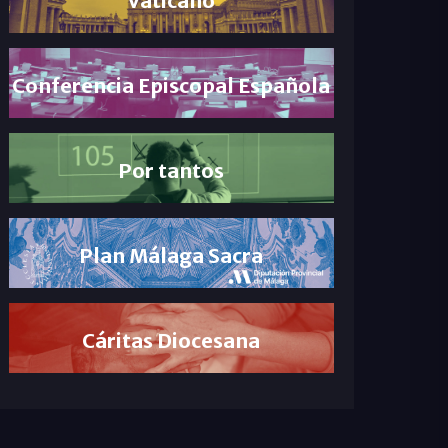
Conferencia Episcopal Española
Por tantos
Plan Málaga Sacra
Cáritas Diocesana