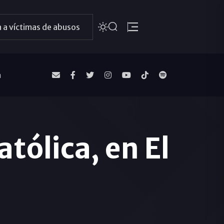
 a víctimas de abusos
a
tólica, en El