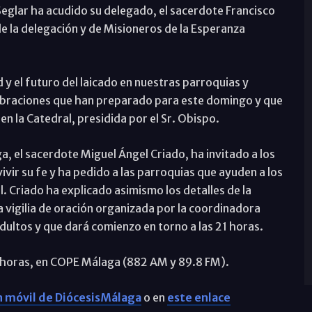
eglar ha acudido su delegado, el sacerdote Francisco
 la delegación y de Misioneros de la Esperanza
 y el futuro del laicado en nuestras parroquias y
lebraciones que han preparado para este domingo y que
 en la Catedral, presidida por el Sr. Obispo.
a, el sacerdote Miguel Ángel Criado, ha invitado a los
vir su fe y ha pedido a las parroquias que ayuden a los
l. Criado ha explicado asimismo los detalles de la
a vigilia de oración organizada por la coordinadora
dultos y que dará comienzo en torno a las 21 horas.
32 horas, en COPE Málaga (882 AM y 89.8 FM).
ón móvil de DiócesisMálaga
o en
este enlace