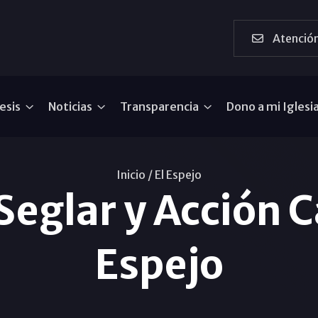
Atención
esis
Noticias
Transparencia
Dono a mi Iglesi
Inicio /
El Espejo
eglar y Acción Ca
Espejo