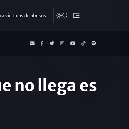
 a víctimas de abusos
a
e no llega es
»