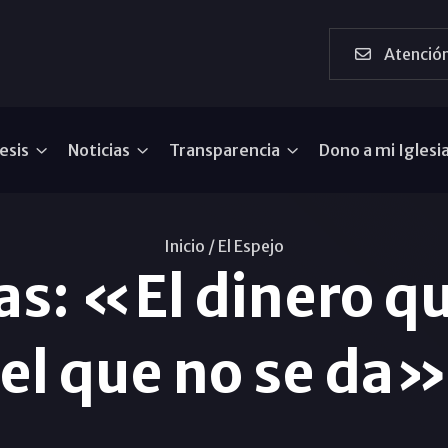
Atención
esis
Noticias
Transparencia
Dono a mi Iglesi
Inicio /
El Espejo
: «El dinero qu
el que no se da