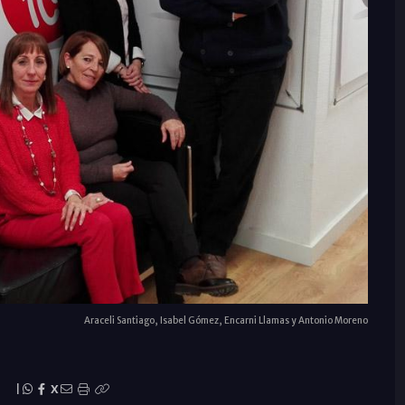
Araceli Santiago, Isabel Gómez, Encarni Llamas y Antonio Moreno
|
X