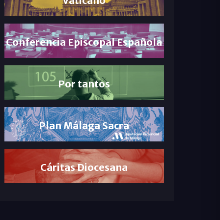
Conferencia Episcopal Española
Por tantos
Plan Málaga Sacra
Cáritas Diocesana