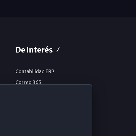
De Interés
Contabilidad ERP
Correo 365
Sistema de información
Aviso legal
Política de privacidad
Política de cookies