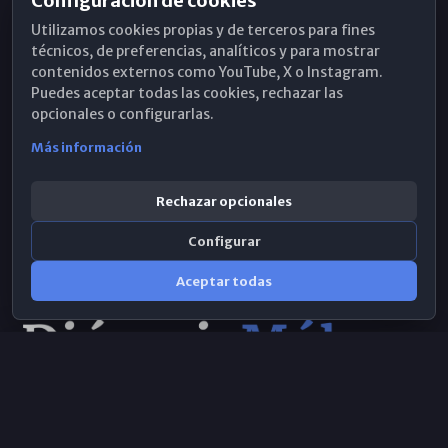
Configuración de cookies
Horarios de Misa
Utilizamos cookies propias y de terceros para fines
Hemeroteca
técnicos, de preferencias, analíticos y para mostrar
contenidos externos como YouTube, X o Instagram.
WhatsApp
Puedes aceptar todas las cookies, rechazar las
opcionales o configurarlas.
Más información
Rechazar opcionales
Configurar
Aceptar todas
Consulta IA
×
Selecciona el área y realiza tu consulta
© 2026 Obispado de Málaga