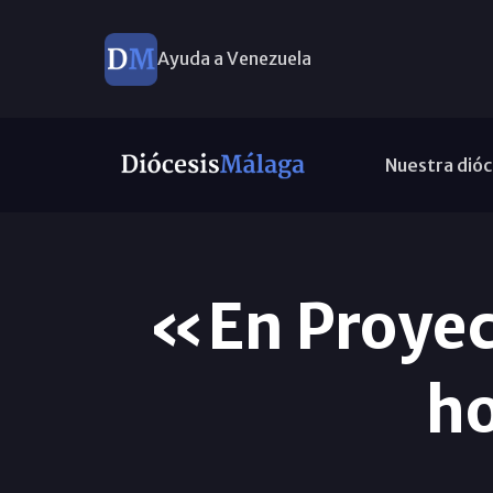
Ayuda a Venezuela
Nuestra dióc
«En Proyec
ho