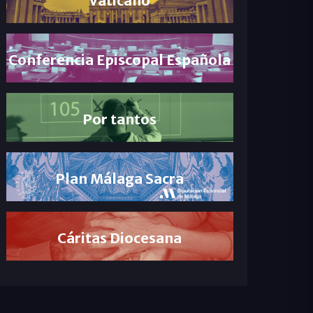
Conferencia Episcopal Española
Por tantos
Plan Málaga Sacra
Cáritas Diocesana