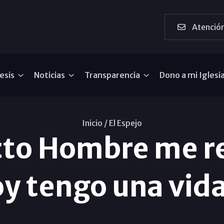
Atención
esis
Noticias
Transparencia
Dono a mi Iglesi
Inicio /
El Espejo
to Hombre me r
y tengo una vi