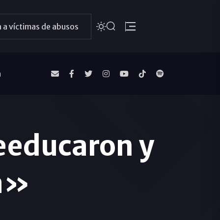
 a víctimas de abusos
a
eeducaron y
da»