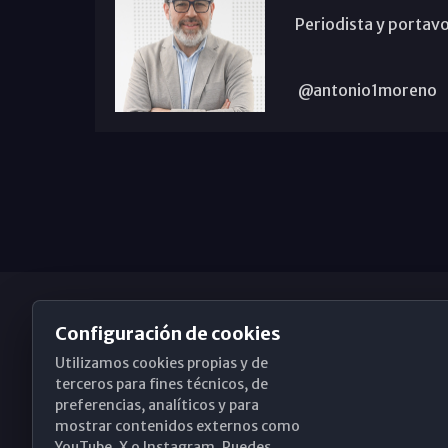
Periodista y portavo
@antonio1moreno
Configuración de cookies
Utilizamos cookies propias y de
Obispado de Málaga
terceros para fines técnicos, de
preferencias, analíticos y para
mostrar contenidos externos como
YouTube, X o Instagram. Puedes