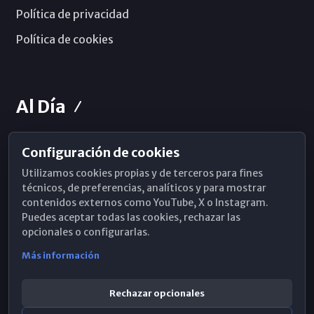
Política de privacidad
Política de cookies
Al Día
Configuración de cookies
Horarios de Misa
Utilizamos cookies propias y de terceros para fines
Hemeroteca
técnicos, de preferencias, analíticos y para mostrar
contenidos externos como YouTube, X o Instagram.
WhatsApp
Puedes aceptar todas las cookies, rechazar las
opcionales o configurarlas.
Más información
Rechazar opcionales