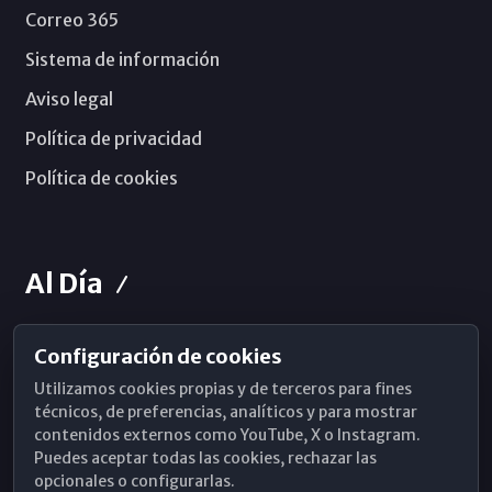
Correo 365
Sistema de información
Aviso legal
Política de privacidad
Política de cookies
Al Día
Configuración de cookies
Horarios de Misa
Utilizamos cookies propias y de terceros para fines
Hemeroteca
técnicos, de preferencias, analíticos y para mostrar
contenidos externos como YouTube, X o Instagram.
WhatsApp
Puedes aceptar todas las cookies, rechazar las
opcionales o configurarlas.