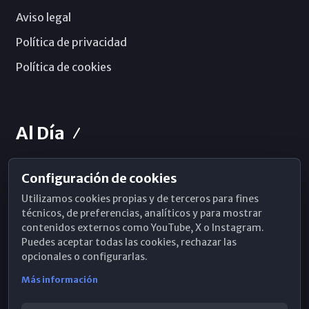
Aviso legal
Política de privacidad
Política de cookies
Al Día
Configuración de cookies
Horarios de Misa
Utilizamos cookies propias y de terceros para fines
Hemeroteca
técnicos, de preferencias, analíticos y para mostrar
contenidos externos como YouTube, X o Instagram.
WhatsApp
Puedes aceptar todas las cookies, rechazar las
opcionales o configurarlas.
Más información