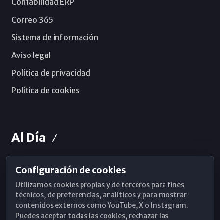
Contabilidad ERP
Correo 365
Sistema de información
Aviso legal
Política de privacidad
Política de cookies
Al Día
Configuración de cookies
Horarios de Misa
Utilizamos cookies propias y de terceros para fines
Hemeroteca
técnicos, de preferencias, analíticos y para mostrar
contenidos externos como YouTube, X o Instagram.
WhatsApp
Puedes aceptar todas las cookies, rechazar las