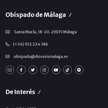
Obispado de Málaga
Santa María, 18-20. 29015 Málaga
(+34) 952 224 386
obispado@diocesismalaga.es
De Interés