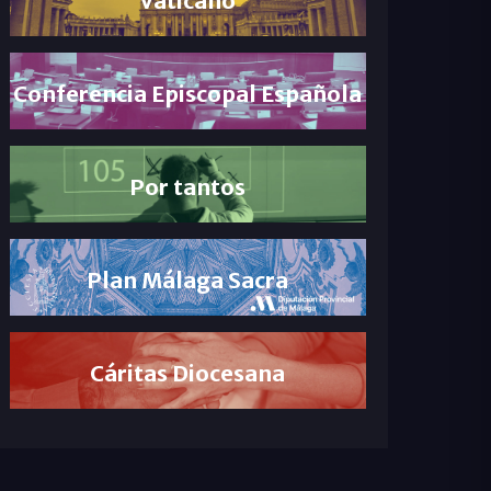
Conferencia Episcopal Española
Por tantos
Plan Málaga Sacra
Cáritas Diocesana