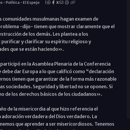
os
-
Política
-
El Espejo
|
X
e las comunidades musulmanas hagan examen de
 problema -dijo- tienen que mostrar claramente que el
estrucción de los demás. Les plantea a los
rificar y clarificar su espíritu religioso y
ades que se están haciendo».
participó en la Asamblea Plenaria de la Conferencia
ue debe dar Europa a lo que calificó como "declaración
ernos tienen que garantizar de la forma más razonable
as sociedades. Seguridad y libertad no se oponen. Si
uno de los derechos básicos de los ciudadanos».
o de la misericordia al que hizo referencia el
a adoración verdadera del Dios verdadero. La
 tenemos que aprender a ser misericordiosos. Tenemos