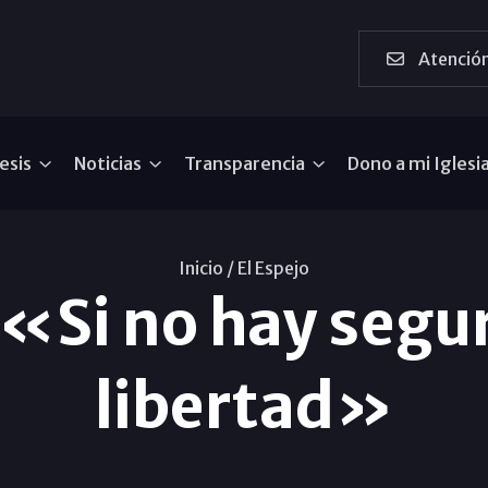
Atención
esis
Noticias
Transparencia
Dono a mi Iglesi
Inicio /
El Espejo
 «Si no hay segu
libertad»