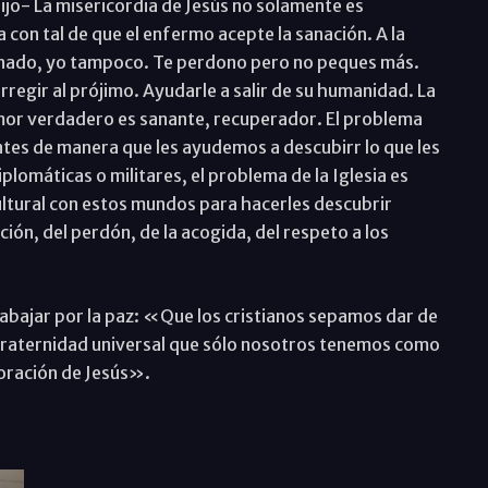
ijo- La misericordia de Jesús no solamente es
 con tal de que el enfermo acepte la sanación. A la
enado, yo tampoco. Te perdono pero no peques más.
rregir al prójimo. Ayudarle a salir de su humanidad. La
amor verdadero es sanante, recuperador. El problema
tes de manera que les ayudemos a descubirr lo que les
iplomáticas o militares, el problema de la Iglesia es
tural con estos mundos para hacerles descubrir
ción, del perdón, de la acogida, del respeto a los
trabajar por la paz: «Que los cristianos sepamos dar de
fraternidad universal que sólo nosotros tenemos como
doración de Jesús».