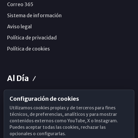
Correo 365
Sistema de información
Aviso legal
Política de privacidad
Política de cookies
Al Día
Configuración de cookies
Horarios de Misa
Utilizamos cookies propias y de terceros para fines
Hemeroteca
técnicos, de preferencias, analíticos y para mostrar
contenidos externos como YouTube, X o Instagram.
WhatsApp
Puedes aceptar todas las cookies, rechazar las
opcionales o configurarlas.