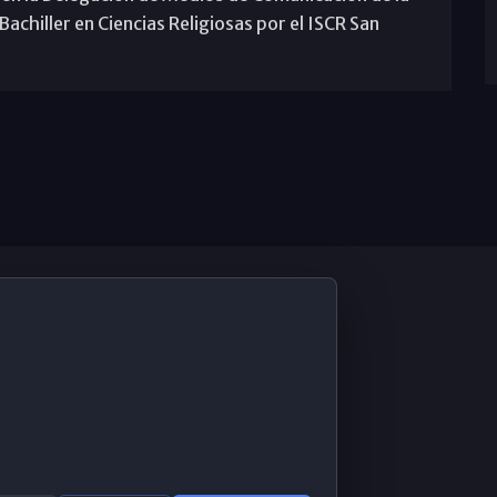
achiller en Ciencias Religiosas por el ISCR San
De Interés
Contabilidad ERP
Correo 365