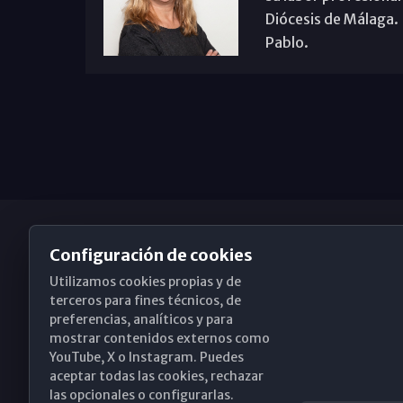
Diócesis de Málaga. B
Pablo.
Configuración de cookies
Utilizamos cookies propias y de
Obispado de Málaga
terceros para fines técnicos, de
preferencias, analíticos y para
mostrar contenidos externos como
YouTube, X o Instagram. Puedes
Santa María, 18-20. 29015 Málaga
aceptar todas las cookies, rechazar
las opcionales o configurarlas.