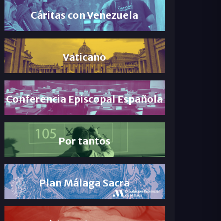
Cáritas con Venezuela
Vaticano
Conferencia Episcopal Española
Por tantos
Plan Málaga Sacra