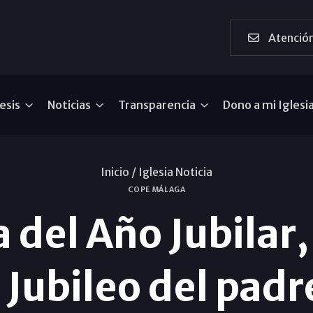
Atención
esis
Noticias
Transparencia
Dono a mi Iglesi
Inicio /
Iglesia Noticia
COPE MÁLAGA
a del Año Jubilar,
l Jubileo del padr