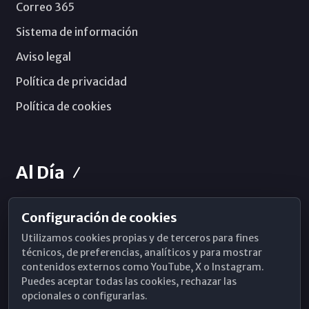
Correo 365
Sistema de información
Aviso legal
Política de privacidad
Política de cookies
Al Día
Configuración de cookies
Horarios de Misa
Utilizamos cookies propias y de terceros para fines
Hemeroteca
técnicos, de preferencias, analíticos y para mostrar
contenidos externos como YouTube, X o Instagram.
WhatsApp
Puedes aceptar todas las cookies, rechazar las
opcionales o configurarlas.