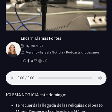
Encarni Llamas Fortes
11/08/2025
Verano
-
Iglesia Noticia
-
Podcasts diocesanos
|
X
IGLESIA NOTICIA este domingo:
te recuerda la llegada de las reliquias del beato
Miguel Romero a la diócesis de Málaga