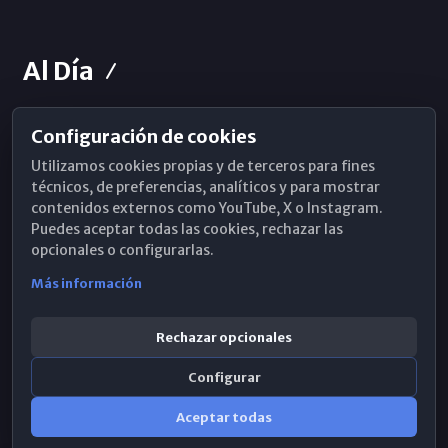
Al Día
Configuración de cookies
Horarios de Misa
Utilizamos cookies propias y de terceros para fines
Hemeroteca
técnicos, de preferencias, analíticos y para mostrar
contenidos externos como YouTube, X o Instagram.
WhatsApp
Puedes aceptar todas las cookies, rechazar las
opcionales o configurarlas.
Más información
Rechazar opcionales
Configurar
Aceptar todas