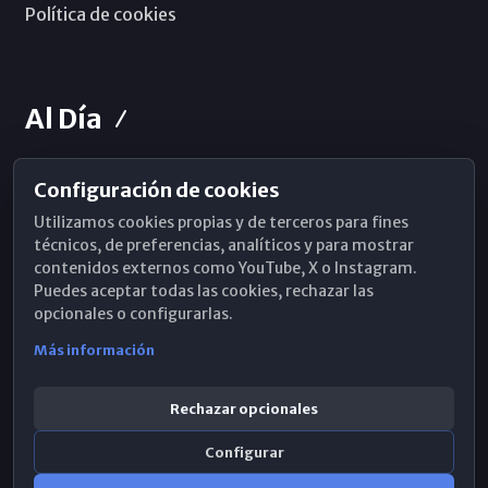
Política de cookies
Al Día
Configuración de cookies
Horarios de Misa
Utilizamos cookies propias y de terceros para fines
Hemeroteca
técnicos, de preferencias, analíticos y para mostrar
contenidos externos como YouTube, X o Instagram.
WhatsApp
Puedes aceptar todas las cookies, rechazar las
opcionales o configurarlas.
Más información
Rechazar opcionales
Configurar