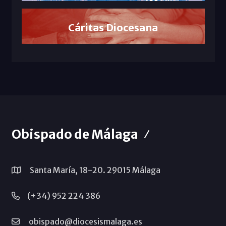
Cáritas Diocesana
Obispado de Málaga
Santa María, 18-20. 29015 Málaga
(+34) 952 224 386
obispado@diocesismalaga.es