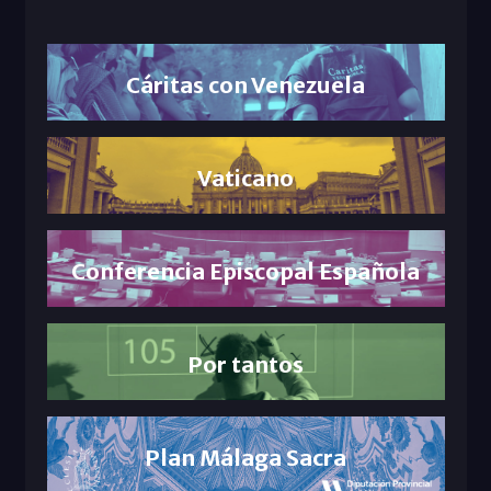
Cáritas con Venezuela
Vaticano
Conferencia Episcopal Española
Por tantos
Plan Málaga Sacra