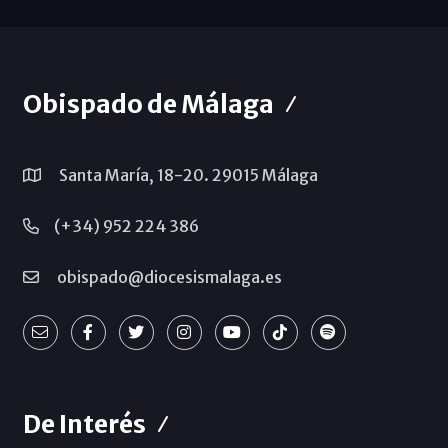
Obispado de Málaga
Santa María, 18-20. 29015 Málaga
(+34) 952 224 386
obispado@diocesismalaga.es
De Interés