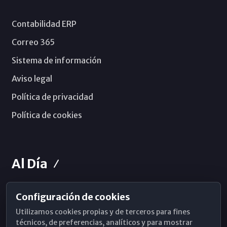
Contabilidad ERP
Correo 365
Sistema de información
Aviso legal
Política de privacidad
Política de cookies
Al Día
Configuración de cookies
Horarios de Misa
Utilizamos cookies propias y de terceros para fines
Hemeroteca
técnicos, de preferencias, analíticos y para mostrar