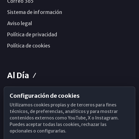
Correo 365
Sistema de información
Aviso legal
Política de privacidad
Política de cookies
Al Día
Configuración de cookies
Horarios de Misa
Utilizamos cookies propias y de terceros para fines
Hemeroteca
técnicos, de preferencias, analíticos y para mostrar
contenidos externos como YouTube, X o Instagram.
WhatsApp
Puedes aceptar todas las cookies, rechazar las
opcionales o configurarlas.