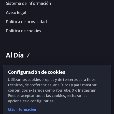
Sistema de información
Aviso legal
Política de privacidad
Política de cookies
Al Día
Configuración de cookies
Horarios de Misa
Utilizamos cookies propias y de terceros para fines
Hemeroteca
técnicos, de preferencias, analíticos y para mostrar
contenidos externos como YouTube, X o Instagram.
WhatsApp
Puedes aceptar todas las cookies, rechazar las
opcionales o configurarlas.
Más información