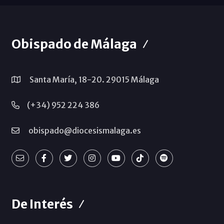
Obispado de Málaga
Santa María, 18-20. 29015 Málaga
(+34) 952 224 386
obispado@diocesismalaga.es
De Interés