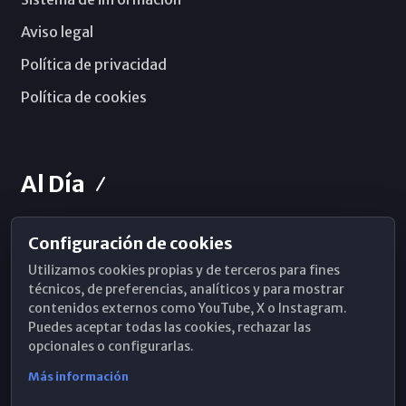
Aviso legal
Política de privacidad
Política de cookies
Al Día
Configuración de cookies
Horarios de Misa
Utilizamos cookies propias y de terceros para fines
Hemeroteca
técnicos, de preferencias, analíticos y para mostrar
contenidos externos como YouTube, X o Instagram.
WhatsApp
Puedes aceptar todas las cookies, rechazar las
opcionales o configurarlas.
Más información