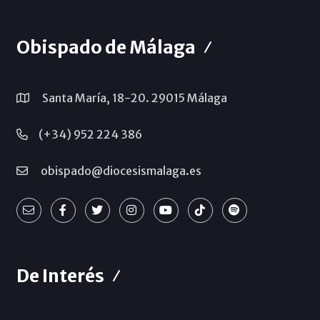
Obispado de Málaga
Santa María, 18-20. 29015 Málaga
(+34) 952 224 386
obispado@diocesismalaga.es
De Interés