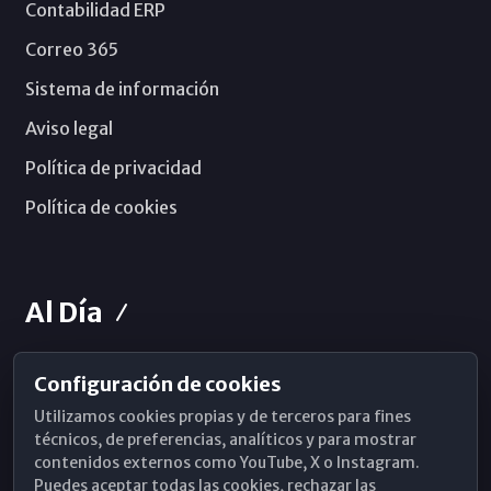
Contabilidad ERP
Correo 365
Sistema de información
Aviso legal
Política de privacidad
Política de cookies
Al Día
Configuración de cookies
Horarios de Misa
Utilizamos cookies propias y de terceros para fines
Hemeroteca
técnicos, de preferencias, analíticos y para mostrar
contenidos externos como YouTube, X o Instagram.
WhatsApp
Puedes aceptar todas las cookies, rechazar las