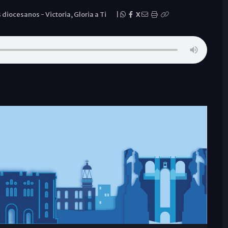
s diocesanos
-
Victoria, Gloria a Ti
|
X