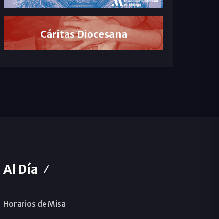
Cáritas Diocesana
Al Día
Horarios de Misa