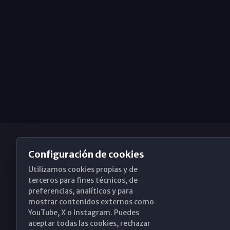
Configuración de cookies
Utilizamos cookies propias y de
Obispado de Málaga
terceros para fines técnicos, de
preferencias, analíticos y para
mostrar contenidos externos como
YouTube, X o Instagram. Puedes
Santa María, 18-20. 29015 Málaga
aceptar todas las cookies, rechazar