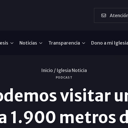
Atención
esis
Noticias
Transparencia
Dono a mi Iglesi
Inicio /
Iglesia Noticia
PODCAST
odemos visitar u
a a 1.900 metros 