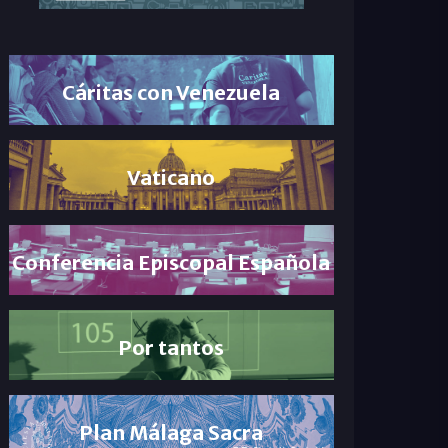
Cáritas con Venezuela
Vaticano
Conferencia Episcopal Española
Por tantos
Plan Málaga Sacra