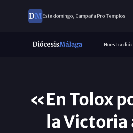
Este domingo, Campaña Pro Templos
Nuestra dióc
«En Tolox p
la Victori