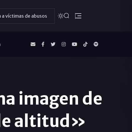
 a víctimas de abusos
a
na imagen de
de altitud»