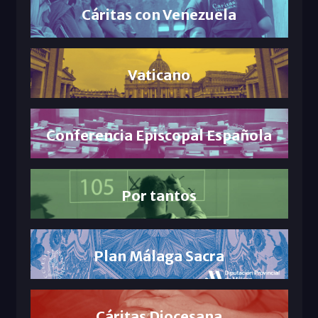
Cáritas con Venezuela
Vaticano
Conferencia Episcopal Española
Por tantos
Plan Málaga Sacra
Cáritas Diocesana