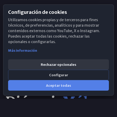
Configuración de cookies
Horarios de Misa
Utilizamos cookies propias y de terceros para fines
Hemeroteca
técnicos, de preferencias, analíticos y para mostrar
contenidos externos como YouTube, X o Instagram.
WhatsApp
Puedes aceptar todas las cookies, rechazar las
opcionales o configurarlas.
Más información
Rechazar opcionales
Configurar
Aceptar todas
Consulta IA
×