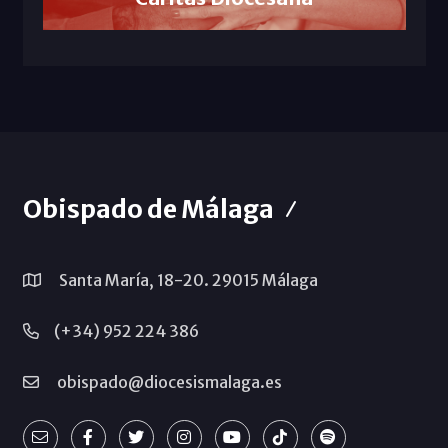
Obispado de Málaga
Santa María, 18-20. 29015 Málaga
(+34) 952 224 386
obispado@diocesismalaga.es