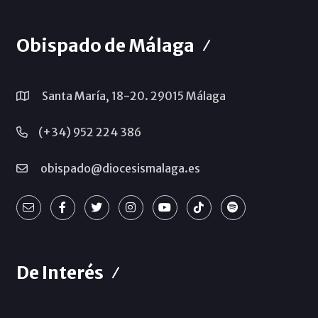
Obispado de Málaga
Santa María, 18-20. 29015 Málaga
(+34) 952 224 386
obispado@diocesismalaga.es
De Interés