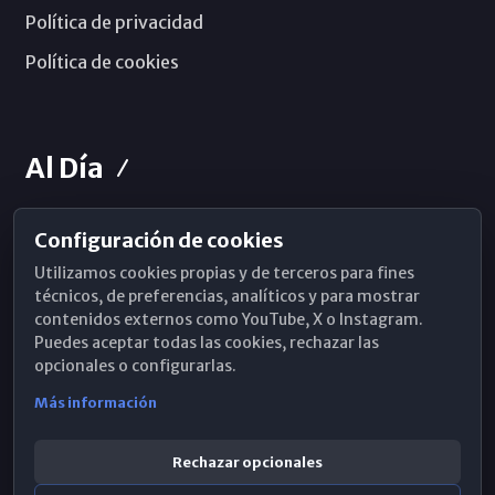
Política de privacidad
Política de cookies
Al Día
Configuración de cookies
Horarios de Misa
Utilizamos cookies propias y de terceros para fines
Hemeroteca
técnicos, de preferencias, analíticos y para mostrar
contenidos externos como YouTube, X o Instagram.
WhatsApp
Puedes aceptar todas las cookies, rechazar las
opcionales o configurarlas.
Más información
Rechazar opcionales