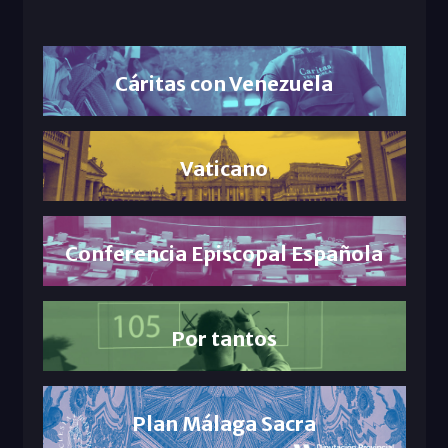
Cáritas con Venezuela
Vaticano
Conferencia Episcopal Española
Por tantos
Plan Málaga Sacra