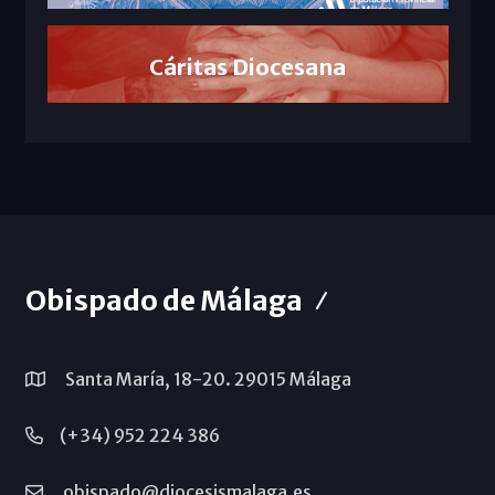
Cáritas Diocesana
Obispado de Málaga
Santa María, 18-20. 29015 Málaga
(+34) 952 224 386
obispado@diocesismalaga.es