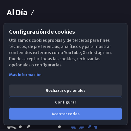
Al Día
Configuración de cookies
Horarios de Misa
Utilizamos cookies propias y de terceros para fines
Hemeroteca
técnicos, de preferencias, analíticos y para mostrar
contenidos externos como YouTube, X o Instagram.
WhatsApp
Puedes aceptar todas las cookies, rechazar las
opcionales o configurarlas.
Más información
Rechazar opcionales
Configurar
Aceptar todas