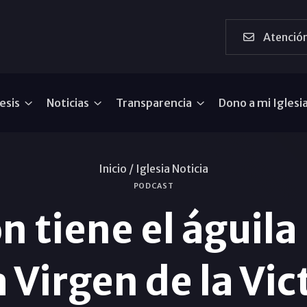
Atención
esis
Noticias
Transparencia
Dono a mi Iglesi
Inicio /
Iglesia Noticia
PODCAST
n tiene el águil
a Virgen de la Vic