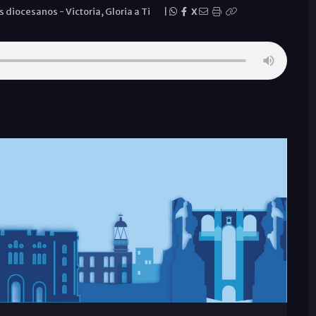
s diocesanos
-
Victoria, Gloria a Ti
|
X