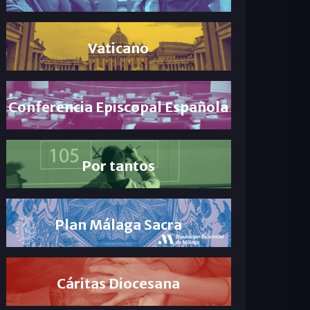
Vaticano
Conferencia Episcopal Española
Por tantos
Plan Málaga Sacra
Cáritas Diocesana