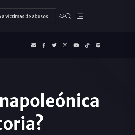
 a víctimas de abusos
a
a napoleónica
toria?