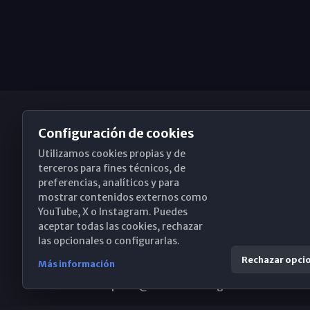
Configuración de cookies
Utilizamos cookies propias y de
Obispado de Málaga
terceros para fines técnicos, de
preferencias, analíticos y para
mostrar contenidos externos como
YouTube, X o Instagram. Puedes
Santa María, 18-20. 29015 Málaga
aceptar todas las cookies, rechazar
las opcionales o configurarlas.
(+34) 952 224 386
Rechazar opci
Más información
obispado@diocesismalaga.es