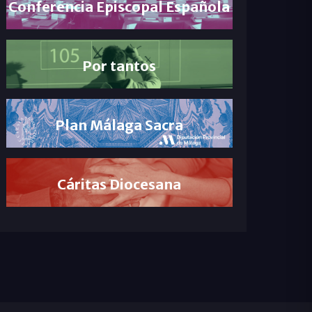
Conferencia Episcopal Española
Por tantos
Plan Málaga Sacra
Cáritas Diocesana