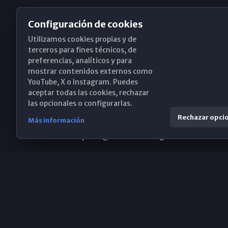
Configuración de cookies
Utilizamos cookies propias y de
Obispado de Málaga
terceros para fines técnicos, de
preferencias, analíticos y para
mostrar contenidos externos como
YouTube, X o Instagram. Puedes
Santa María, 18-20. 29015 Málaga
aceptar todas las cookies, rechazar
las opcionales o configurarlas.
(+34) 952 224 386
Rechazar opci
Más información
obispado@diocesismalaga.es