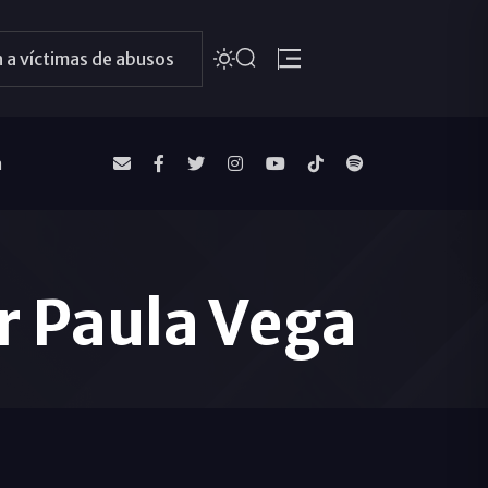
 a víctimas de abusos
a
r Paula Vega