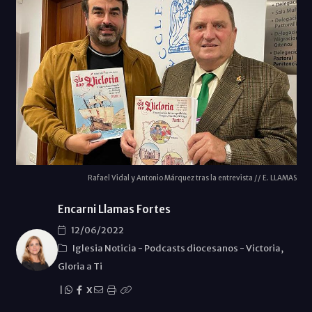
Rafael Vidal y Antonio Márquez tras la entrevista // E. LLAMAS
Encarni Llamas Fortes
12/06/2022
Iglesia Noticia
-
Podcasts diocesanos
-
Victoria,
Gloria a Ti
|
X