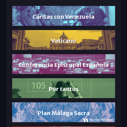
Cáritas con Venezuela
Vaticano
Conferencia Episcopal Española
Por tantos
Plan Málaga Sacra